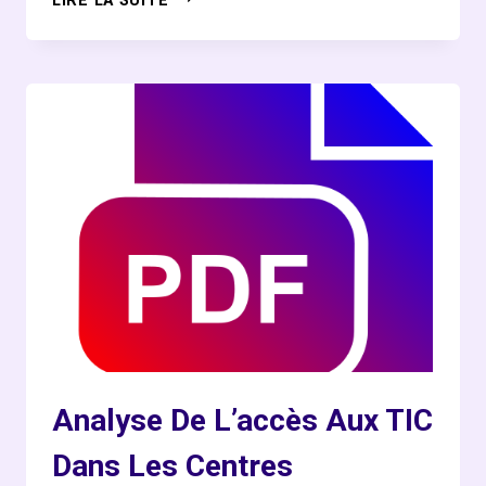
LIRE LA SUITE
DES
LIEUX
DES
SITES
WEB
D’INFORMATION
URBAINE
À
DAKAR
Analyse De L’accès Aux TIC
Dans Les Centres