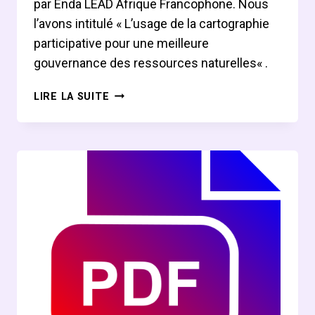
par Enda LEAD Afrique Francophone. Nous
l’avons intitulé « L’usage de la cartographie
participative pour une meilleure
gouvernance des ressources naturelles« .
L’USAGE
LIRE LA SUITE
DE
LA
CARTOGRAPHIE
PARTICIPATIVE
POUR
UNE
MEILLEURE
GOUVERNANCE
DES
RESSOURCES
NATURELLES