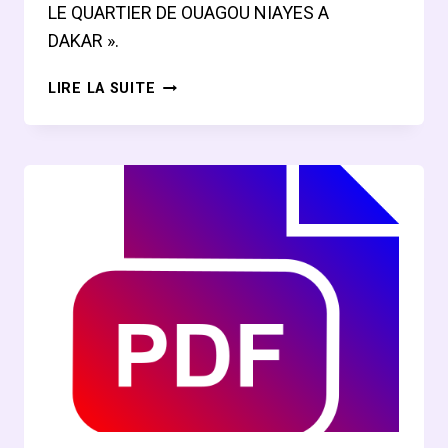
LE QUARTIER DE OUAGOU NIAYES A
DAKAR ».
MÉMOIRE
LIRE LA SUITE
DE
MAÎTRISE
IBRAHIMA
SYLLA
:
APPROCHE
GÉOGRAPHIQUE
DE
L’UTILISATION
DES
NTIC
PAR
LES
POPULATIONS…