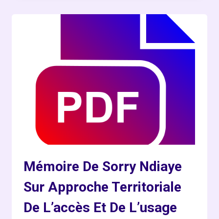
D’IBRAHIMA
SYLLA
LES
COLLECTIVITÉS
LOCALES
FACE
AU
DÉFI
DU
NUMÉRIQUE
Mémoire De Sorry Ndiaye
Sur Approche Territoriale
De L’accès Et De L’usage