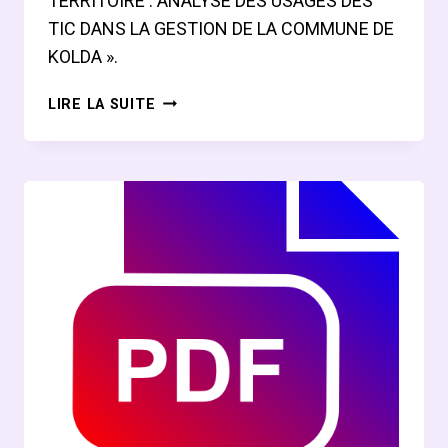
TERRITOIRE : ANALYSE DES USAGES DES
TIC DANS LA GESTION DE LA COMMUNE DE
KOLDA ».
MÉMOIRE
LIRE LA SUITE
DE
MAMADOU
MOUNIROU
DIALLO
SUR
ANALYSE
DES
USAGES
DES
TIC
DANS
LA
GESTION
DE
LA