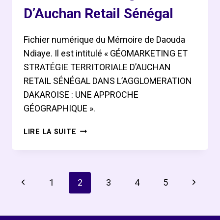
D’Auchan Retail Sénégal
Fichier numérique du Mémoire de Daouda
Ndiaye. Il est intitulé « GÉOMARKETING ET
STRATÉGIE TERRITORIALE D’AUCHAN
RETAIL SÉNÉGAL DANS L’AGGLOMERATION
DAKAROISE : UNE APPROCHE
GÉOGRAPHIQUE ».
MÉMOIRE
LIRE LA SUITE
DE
DAOUDA
NDIAYE
SUR
Navigation
Page
Page
1
2
3
4
5
GÉOMARKETING
D’AUCHAN
De
précédente
suivant
RETAIL
SÉNÉGAL