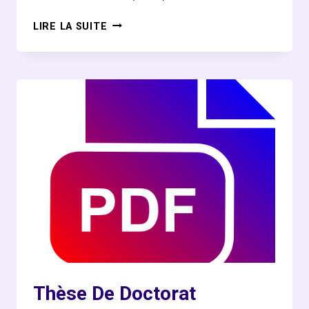
MÉMOIRE
LIRE LA SUITE
DE
WALIMATA
SECK
SUR
LA
PROBLÉMATIQUE
DE
LA
GESTION
DE
L’ENVIRONNEMENT
À
L’ÈRE
DU
NUMÉRIQUE
Thèse De Doctorat