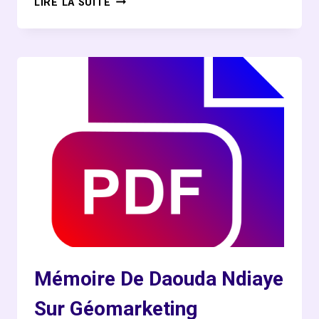
LIRE LA SUITE
DE
DEA
D’IBRAHIMA
SYLLA
:
TIC
ET
MOBILITÉ
EN
ZONE
URBAINE
(DAKAR)
Mémoire De Daouda Ndiaye
Sur Géomarketing